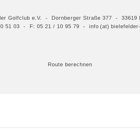
der Golfclub e.V. - Dornberger Straße 377 - 33619 
10 51 03
- F: 05 21 / 10 95 79 -
info (at) bielefelde
Route berechnen