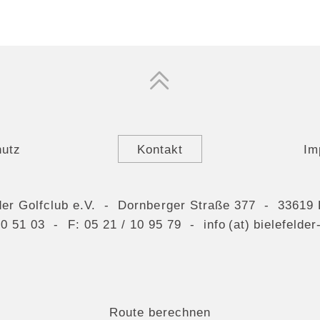
hutz
Kontakt
Im
der Golfclub e.V. - Dornberger Straße 377 - 33619 
10 51 03
- F: 05 21 / 10 95 79 -
info (at) bielefelde
Route berechnen