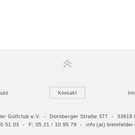
hutz
Kontakt
Im
der Golfclub e.V. - Dornberger Straße 377 - 33619 
10 51 03
- F: 05 21 / 10 95 79 -
info (at) bielefelde